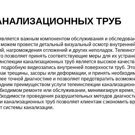
АНАЛИЗАЦИОННЫХ ТРУБ
 является важным компонентом обслуживания и обследова
 можем провести детальный визуальный осмотр внутренней
й, нагромождения отложений и других неполадок. Телеинс
о позволяет принять соответствующие меры для их устран
инспекции канализационных труб является высокое качест
и подробную видеозапись внутренней поверхности труб. Это
 как трещины, засоры или деформации, и принять необходи
лее точной диагностике и позволяет предотвратить возможн
одним преимуществом услуги телеинспекции канализационн
бходимом ремонте или обслуживании, минимизируя время, з
бходимости проведения разрушительных методов диагности
ии канализационных труб позволяет клиентам сэкономить вр
т системы канализации.