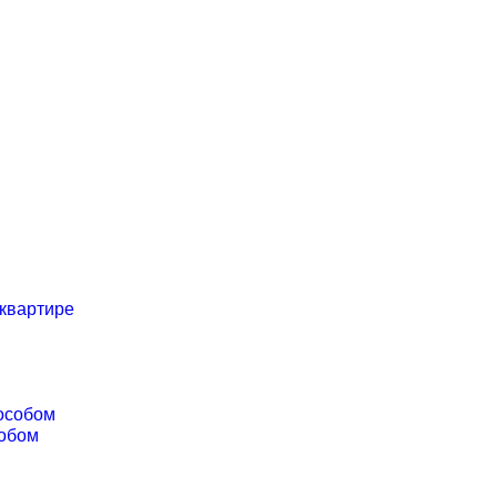
 квартире
особом
собом