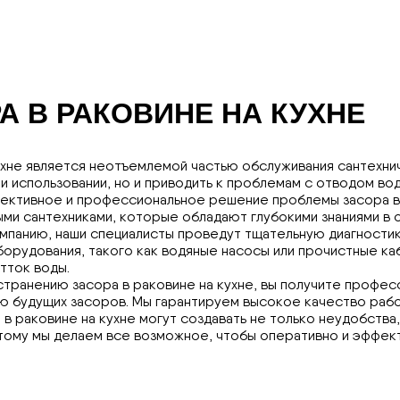
А В РАКОВИНЕ НА КУХНЕ
ухне является неотъемлемой частью обслуживания сантехнич
ри использовании, но и приводить к проблемам с отводом в
фективное и профессиональное решение проблемы засора в 
ми сантехниками, которые обладают глубокими знаниями в 
омпанию, наши специалисты проведут тщательную диагностик
орудования, такого как водяные насосы или прочистные ка
тток воды.
устранению засора в раковине на кухне, вы получите проф
 будущих засоров. Мы гарантируем высокое качество рабо
в раковине на кухне могут создавать не только неудобства
тому мы делаем все возможное, чтобы оперативно и эффект